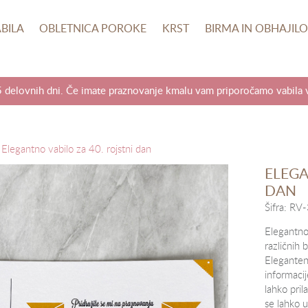
BILA
OBLETNICA POROKE
KRST
BIRMA IN OBHAJIL
5 delovnih dni. Če imate praznovanje kmalu vam priporočamo vabila v 
Elegantno vabilo za 40. rojstni dan
ELEGA
DAN
Šifra:
RV-
Elegantno 
različnih 
Eleganten
informacij
lahko pril
se lahko 