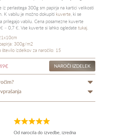
e iz perlastega 300g sm papirja na kartici velikosti
 K vabilu je možno dokupiti
kuverte
, ki se
 prilegajo vabilu. Cena posamezne kuverte
 € – 0,7 €. Vse kuverte si lahko ogledate
tukaj
.
: 21x10cm
papirja: 300g/m2
 število izdelkov za naročilo: 15
,49
€
NAROČI IZDELEK
ročim?
vprašanja
Ocena
Ocena
5
5
Čudovito narejeno! Enkratno!!!👌👌
zelo hitra storitev in