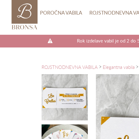
b
POROČNA VABILA
ROJSTNODNEVNA VA
Rok izdelave vabil je od 2 do 
ROJSTNODNEVNA VABILA
Elegantna vabila
a
a