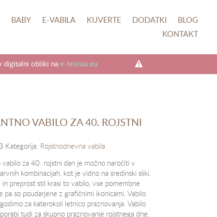
O
BABY
E-VABILA
KUVERTE
DODATKI
BLOG
KONTAKT
digitalni obliki na
e-bronsa.eu
NTNO VABILO ZA 40. ROJSTNI
3
Kategorija:
Rojstnodnevna vabila
vabilo za 40. rojstni dan je možno naročiti v
barvnih kombinacijah, kot je vidno na sredinski sliki.
 in preprost stil krasi to vabilo, vse pomembne
e pa so poudarjene z grafičnimi ikonicami. Vabilo
agodimo za katerokoli letnico praznovanja. Vabilo
uporabi tudi za skupno praznovanje rojstnega dne.