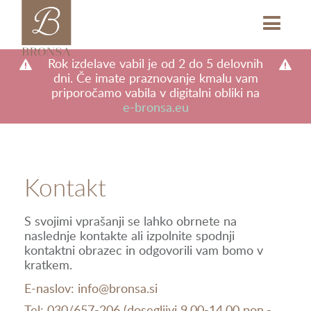
b
M
Rok izdelave vabil je od 2 do 5 delovnih
dni. Če imate praznovanje kmalu vam
priporočamo vabila v digitalni obliki na
e-bronsa.eu
Kontakt
S svojimi vprašanji se lahko obrnete na
naslednje kontakte ali izpolnite spodnji
kontaktni obrazec in odgovorili vam bomo v
kratkem.
E-naslov:
info@bronsa.si
Tel:
030/657-206 (dosegljivi 9.00-14.00 pon.-