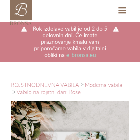
b
M
Rok izdelave vabil je od 2 do 5
delovnih dni. Če imate
praznovanje kmalu vam
priporočamo vabila v digitalni
obliki na
e-bronsa.eu
ROJSTNODNEVNA VABILA
Moderna vabila
a
Vabilo na rojstni dan: Rose
a