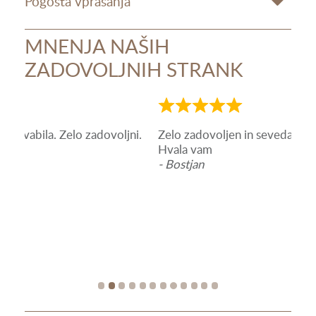
Pogosta vprašanja
MNENJA NAŠIH
ZADOVOLJNIH STRANK
Ocena
Oce
5
5
i.
Zelo zadovoljen in seveda se bom gdaj narocil.
Vse 
od
od
Hvala vam
- Ma
5
5
- Bostjan