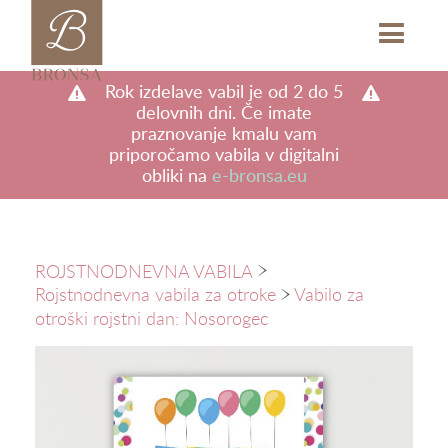
b
M
Rok izdelave vabil je od 2 do 5
delovnih dni. Če imate
praznovanje kmalu vam
priporočamo vabila v digitalni
obliki na
e-bronsa.eu
ROJSTNODNEVNA VABILA
a
Rojstnodnevna vabila za otroke
Vabilo za
a
otroški rojstni dan: Nosorogec