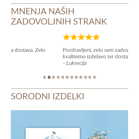
MNENJA NAŠIH
ZADOVOLJNIH STRANK
Ocena
Oce
5
5
Pozdravljeni, zelo sem zadovoljna s hitro in
Odlič
od
od
kvalitetno izdelavo ter dostavo. Lukrecija
- Ma
5
5
- Lukrecija
SORODNI IZDELKI