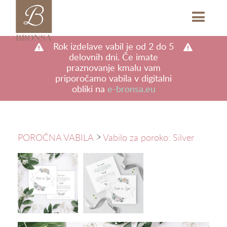
b
M
Rok izdelave vabil je od 2 do 5
delovnih dni. Če imate
praznovanje kmalu vam
priporočamo vabila v digitalni
obliki na
e-bronsa.eu
POROČNA VABILA
Vabilo za poroko: Silver
a