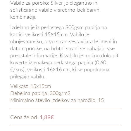
Vabilo za poroko: Silver je elegantno in
sofisticirano vabilo v srebrno-beli barvni
kombinaciji.
Izdelano je iz perlastega 300gsm papirja na
kartici velikosti 15×15 cm. Vabilo je
obojestransko, prvo stran sestavljata le imeni in
datum poroke, na hrbtni strani se nahajajo vse
preostale informacije. K vabilu je možno dokupiti
kuverte iz enakega perlastega papirja (0,60
€/kos), velikosti 16×16 cm, ki se popolnoma
prilegajo vabilu.
Velikost: 15x15cm
Debelina papirja: 300g/m2
Minimalno število izdelkov za naročilo: 15
1,89
€
Cena že od: