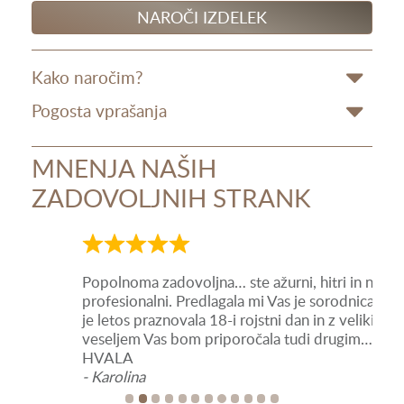
NAROČI IZDELEK
Kako naročim?
Pogosta vprašanja
MNENJA NAŠIH
ZADOVOLJNIH STRANK
Ocena
Oce
5
5
Popolnoma zadovoljna… ste ažurni, hitri in na
Odli
od
od
profesionalni. Predlagala mi Vas je sorodnica Eva, ki
- Da
5
5
je letos praznovala 18-i rojstni dan in z velikim
veseljem Vas bom priporočala tudi drugim….
HVALA
- Karolina