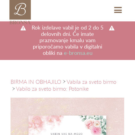
b
M
Rok izdelave vabil je od 2 do 5
delovnih dni. Če imate
praznovanje kmalu vam
priporočamo vabila v digitalni
obliki na
e-bronsa.eu
BIRMA IN OBHAJILO
Vabila za sveto birmo
a
Vabilo za sveto birmo: Potonike
a