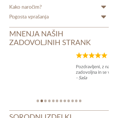
Kako naročim?
Pogosta vprašanja
MNENJA NAŠIH
ZADOVOLJNIH STRANK
Ocena
Oce
5
5
Pozdravljeni, z naročenimi izdelki sem zelo
Za s
od
od
zadovoljna in se vam zahvaljujem za vaš trud.
Dodaj
5
5
- Saša
izde
Prih
res 
- L
SORODNI IZDELKI