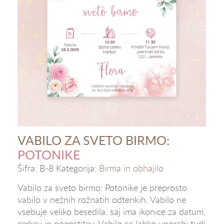
VABILO ZA SVETO BIRMO:
POTONIKE
Šifra:
B-8
Kategorija:
Birma in obhajilo
Vabilo za sveto birmo: Potonike je preprosto
vabilo v nežnih rožnatih odtenkih. Vabilo ne
vsebuje veliko besedila, saj ima ikonice za datum,
cerkev in pogostitev. Vabilo se lahko uporabi tudi